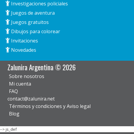
Investigaciones policiales
Juegos de aventura
Juegos gratuitos
Dibujos para colorear
Invitaciones
Novedades
Zalunira Argentina © 2026
Sobre nosotros
Mi cuenta
FAQ
contact@zalunira.net
Términos y condiciones y Aviso legal
Blog
-->
js_def