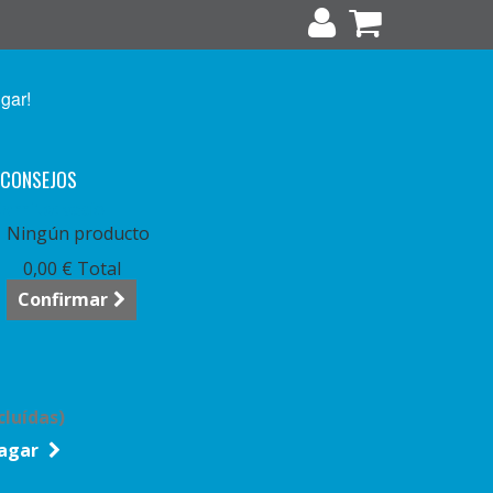
ugar!
CONSEJOS
arrito:
vacío
Ningún producto
0,00 €
Total
Confirmar
cluídas)
agar