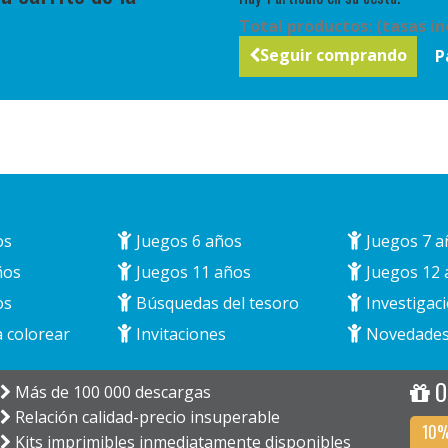
Total productos: (tasas in
Seguir comprando
P
os
Juegos 6 años
Juegos 7 a
ños
Juegos 11 años
Juegos 12 
os
Búsquedas del tesoro
Investigaci
 colorear
Invitaciones
Novedade
O
Más de 100 000 descargas
Relación calidad-precio insuperable
10%
Kits imprimibles inmediatamente disponibles