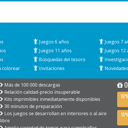
os
Juegos 6 años
Juegos 7 a
ños
Juegos 11 años
Juegos 12 
os
Búsquedas del tesoro
Investigaci
 colorear
Invitaciones
Novedade
O
Más de 100 000 descargas
Relación calidad-precio insuperable
10%
Kits imprimibles inmediatamente disponibles
30 minutos de preparación
Los juegos se desarrollan en interiores o al aire
15%
libre
Amplia variedad de temas para cumpleaños