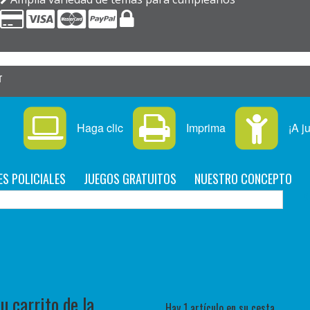
r
Haga clic
Imprima
¡A j
ES POLICIALES
JUEGOS GRATUITOS
NUESTRO CONCEPTO
C
 carrito de la
Hay 1 artículo en su cesta.