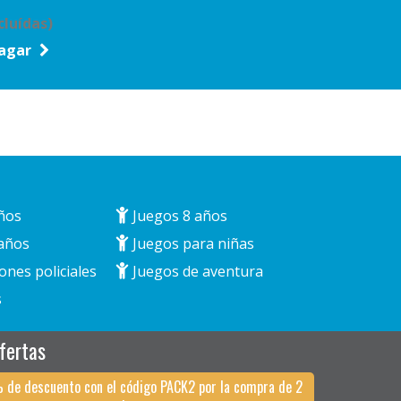
cluídas)
agar
ños
Juegos 8 años
años
Juegos para niñas
ones policiales
Juegos de aventura
s
fertas
 de descuento con el código PACK2 por la compra de 2