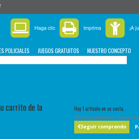
r
Haga clic
Imprima
¡A j
ES POLICIALES
JUEGOS GRATUITOS
NUESTRO CONCEPTO
C
 carrito de la
Hay 1 artículo en su cesta.
Total productos: (tasas in
Seguir comprando
P